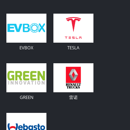
EVBOX
TESLA
GREEN
雷诺